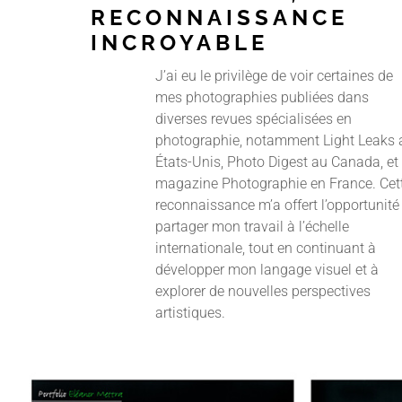
RECONNAISSANCE
INCROYABLE
J’ai eu le privilège de voir certaines de
mes photographies publiées dans
diverses revues spécialisées en
photographie, notamment Light Leaks 
États-Unis, Photo Digest au Canada, et 
magazine Photographie en France. Cet
reconnaissance m’a offert l’opportunité
partager mon travail à l’échelle
internationale, tout en continuant à
développer mon langage visuel et à
explorer de nouvelles perspectives
artistiques.