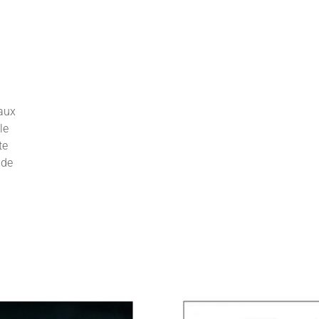
aux
le
te
 de