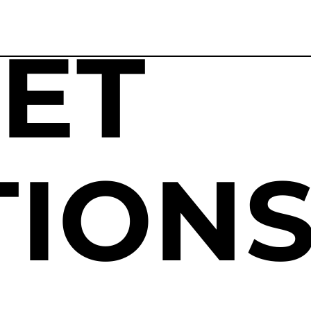
 ET
ION